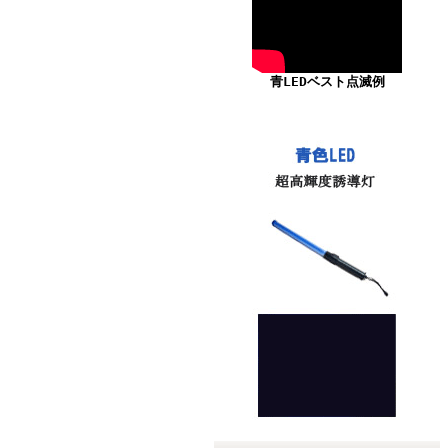
青LEDベスト点滅例