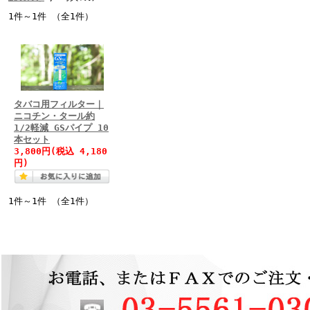
1件～1件 （全1件）
タバコ用フィルター｜
ニコチン・タール約
1/2軽減 GSパイプ 10
本セット
3,800円(税込 4,180
円)
1件～1件 （全1件）