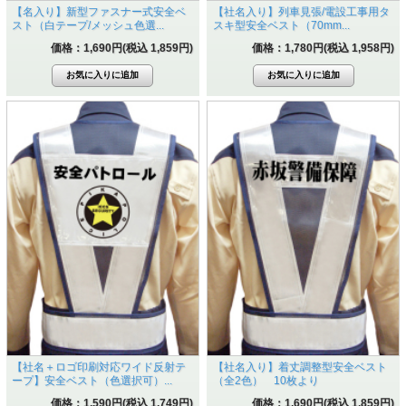
【名入り】新型ファスナー式安全ベ
【社名入り】列車見張/電設工事用タ
スト（白テープ/メッシュ色選...
スキ型安全ベスト（70mm...
価格：1,690円(税込 1,859円)
価格：1,780円(税込 1,958円)
【社名＋ロゴ印刷対応ワイド反射テ
【社名入り】着丈調整型安全ベスト
ープ】安全ベスト（色選択可）...
（全2色） 10枚より
価格：1,590円(税込 1,749円)
価格：1,690円(税込 1,859円)