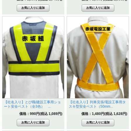
【社名入り】とび職/建設工事用ショ
【社名入り】列車見張/電設工事用タ
ート安全ベスト（全3色） ...
スキ型安全ベスト（50mm...
価格：990円(税込 1,089円)
価格：1,480円(税込 1,628円)