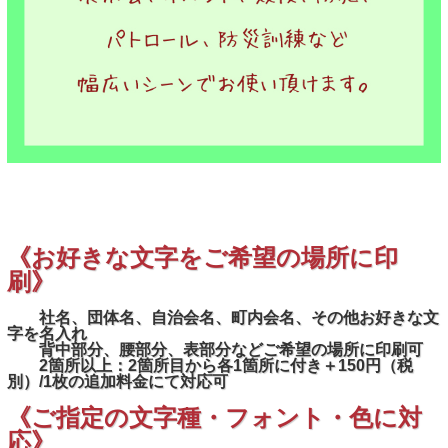
《お好きな文字をご希望の場所に印
刷》
社名、団体名、自治会名、町内会名、その他お好きな文
字を名入れ
背中部分、腰部分、表部分などご希望の場所に印刷可
2箇所以上：2箇所目から各1箇所に付き＋150円（税
別）/1枚の追加料金にて対応可
《ご指定の文字種・フォント・色に対
応》