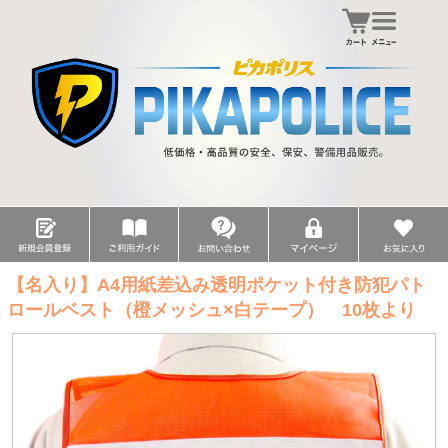
【名入り】A4用紙差込み透明ポケット付き防犯パト
ロールベスト（橙メッシュ×白テープ） 10枚より