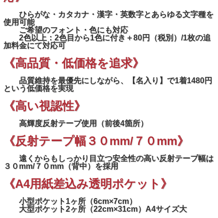
ひらがな・カタカナ・漢字・英数字とあらゆる文字種を
使用可能
ご希望のフォント・色にも対応
2色以上：2色目から1色に付き＋80円（税別）/1枚の追
加料金にて対応可
《高品質・低価格を追求》
品質維持を最優先にしながら、【名入り】で1着1480円
という低価格を実現
《高い視認性》
高輝度反射テープ使用（前後4箇所）
《反射テープ幅３０mm/７０mm》
遠くからもしっかり目立つ安全性の高い反射テープ幅は
３０mm/７０mm（背中）を採用
《A4用紙差込み透明ポケット》
小型ポケット1ヶ所（6cm×7cm）
大型ポケット2ヶ所（22cm×31cm）A4サイズ大