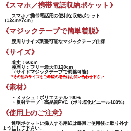
《スマホ／携帯電話収納ポケット》
スマホ／携帯電話用の便利な収納ポケット
（12cm×7cm）
《マジックテープで簡単着脱》
腰周りサイズ調整可能なマジックテープ仕様
《サイズ》
着丈：60cm
腰周り：フリー最大巾120cm
（サイドマジックテープで調整可能）
*その他のサイズをご希望の場合はお問い合わせ下さい
《素材》
・メッシュ：ポリエステル 100%
・反射テープ：高品質PVC（ポリ塩化ビニール100%）
《使用上のご注意》
透明ポケットに挿入する用紙は毎回ご使用後に取り外す
ようにして下さい。