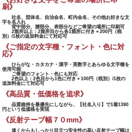
刷》
社名、団体名、自治会名、町内会名、その他お好きな文
字を名入れ
背中部分、腰部分、表部分などご希望の場所に印刷可
2箇所以上：2箇所目から各1箇所に付き＋200円（税
別）/1枚の追加料金にて対応可
《ご指定の文字種・フォント・色に対
応》
ひらがな・カタカナ・漢字・英数字とあらゆる文字種を
使用可能
ご希望のフォント・色にも対応
2色以上：2色目から1色に付き＋100円（税別）/1枚の
追加料金にて対応可
《高品質・低価格を追求》
品質維持を最優先にしながら、【社名入り】で1着1390
円という低価格を実現
《反射テープ幅７０mm》
遠くからもしっかり目立つ安全性の高い反射テープ幅は