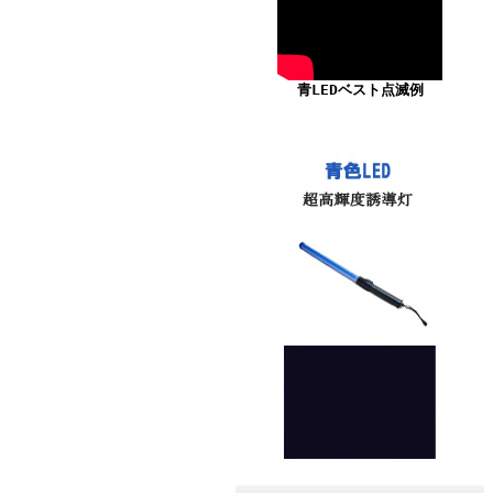
青LEDベスト点滅例