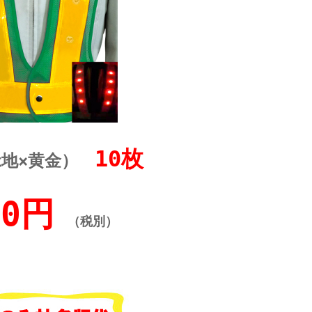
10枚
緑地×黄金）
00円
（税別）