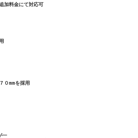
の追加料金にて対応可
用
０mmを採用
が一