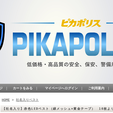
ジ
｜
カートをみる
｜
マイページへログイン
｜
ご利用案内
｜
HOME
>
社名入りベスト
【社名入り】赤色LEDベスト（緑メッシュ×黄金テープ） 10枚よ