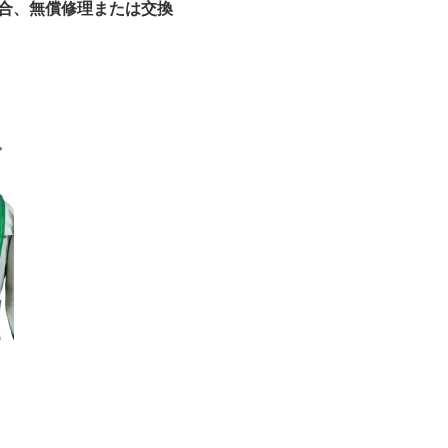
合、無償修理または交換
。