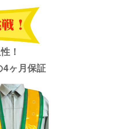
久性！
4ヶ月保証