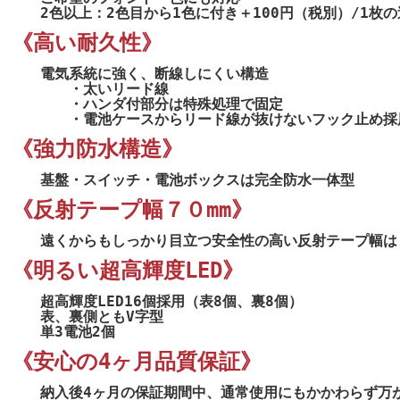
2色以上：2色目から1色に付き＋100円（税別）/1枚
《高い耐久性》
電気系統に強く、断線しにくい構造
・太いリード線
・ハンダ付部分は特殊処理で固定
・電池ケースからリード線が抜けないフック止め採
《強力防水構造》
基盤・スイッチ・電池ボックスは完全防水一体型
《反射テープ幅７０mm》
遠くからもしっかり目立つ安全性の高い反射テープ幅は７
《明るい超高輝度LED》
超高輝度LED16個採用（表8個、裏8個）
表、裏側ともV字型
単3電池2個
《安心の4ヶ月品質保証》
納入後4ヶ月の保証期間中、通常使用にもかかわらず万