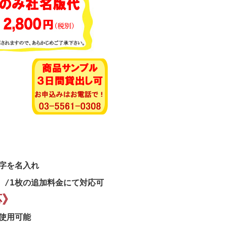
》
字を名入れ
）/1枚の追加料金にて対応可
応》
使用可能