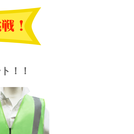
！
ート！！