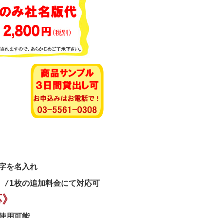
》
字を名入れ
）/1枚の追加料金にて対応可
応》
使用可能