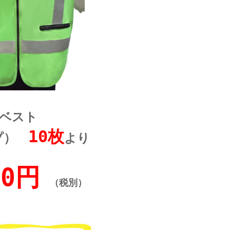
ベスト
10枚
ープ）
より
90円
（税別）