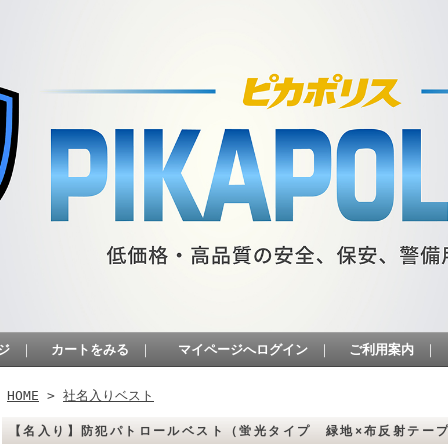
ジ
｜
カートをみる
｜
マイページへログイン
｜
ご利用案内
｜
HOME
>
社名入りベスト
【名入り】防犯パトロールベスト（蛍光タイプ 緑地×布反射テープ