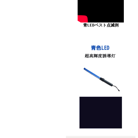
青LEDベスト点滅例