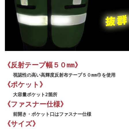
《反射テープ幅５０mm》
視認性の高い高輝度反射布テープ５０mm巾を使用
《ポケット》
大容量ポケット2箇所
《ファスナー仕様》
前開き・ポケット口はファスナー仕様
《サイズ》