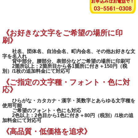
《お好きな文字をご希望の場所に印
刷》
社名、団体名、自治会名、町内会名、その他お好きな文
字を名入れ
背中部分、腰部分、表部分などご希望の場所に印刷可
2箇所以上：2箇所目から各1箇所に付き＋150円（税
別）/1枚の追加料金にて対応可
《ご指定の文字種・フォント・色に対
応》
ひらがな・カタカナ・漢字・英数字とあらゆる文字種を
使用可能
ご希望のフォント・色にも対応
2色以上：2色目から1色に付き＋80円（税別）/1枚の追
加料金にて対応可
《高品質・低価格を追求》