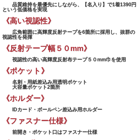
品質維持を最優先にしながら、【名入り】で1着1390円
という低価格を実現
《高い視認性》
広角範囲に高輝度反射テープを6箇所に採用し、抜群の
視認性を発揮
《反射テープ幅５０mm》
視認性の高い高輝度反射布テープ５０mm巾を使用
《ポケット》
名刺・用紙差込み用透明ポケット
大容量ポケット2箇所
《ホルダー》
IDカード・ボールペン差込み用ホルダー
《ファスナー仕様》
前開き・ポケット口はファスナー仕様