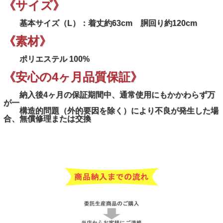
《サイズ》
基本サイズ（L）：着丈約63cm 胴回り約120cm
《素材》
ポリエステル 100%
《安心の4ヶ月品質保証》
納入後4ヶ月の保証期間中、通常使用にもかかわらず万
が一
構造的問題（外的要因を除く）により不良が発生した場
合、無償修理または交換