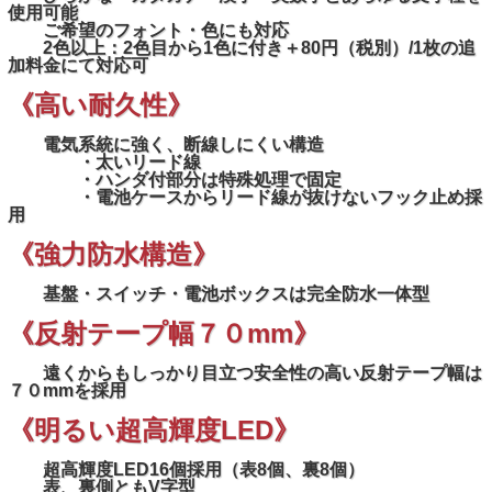
使用可能
ご希望のフォント・色にも対応
2色以上：2色目から1色に付き＋80円（税別）/1枚の追
加料金にて対応可
《高い耐久性》
電気系統に強く、断線しにくい構造
・太いリード線
・ハンダ付部分は特殊処理で固定
・電池ケースからリード線が抜けないフック止め採
用
《強力防水構造》
基盤・スイッチ・電池ボックスは完全防水一体型
《反射テープ幅７０mm》
遠くからもしっかり目立つ安全性の高い反射テープ幅は
７０mmを採用
《明るい超高輝度LED》
超高輝度LED16個採用（表8個、裏8個）
表、裏側ともV字型