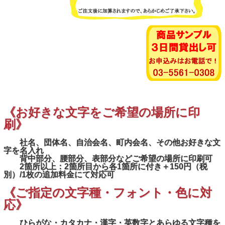
《お好きな文字をご希望の場所に印
刷》
社名、団体名、自治会名、町内会名、その他お好きな文
字を名入れ
背中部分、腰部分、表部分などご希望の場所に印刷可
2箇所以上：2箇所目から各1箇所に付き＋150円（税
別）/1枚の追加料金にて対応可
《ご指定の文字種・フォント・色に対
応》
ひらがな・カタカナ・漢字・英数字とあらゆる文字種を