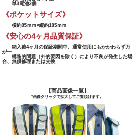
単3電池2個
《ポケットサイズ》
横約85ｍｍ×縦約105ｍｍ
《安心の4ヶ月品質保証》
納入後4ヶ月の保証期間中、通常使用にもかかわらず万
が一
構造的問題（外的要因を除く）により不良が発生した場
合、無償修理または交換
【商品画像一覧】
*画像クリックで拡大してご覧頂けます。