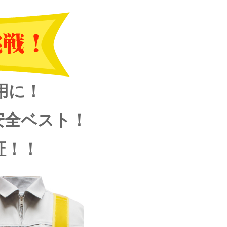
用に！
安全ベスト！
証！！