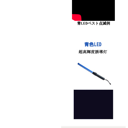
青LEDベスト点滅例