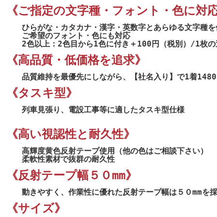
《ご指定の文字種・フォント・色に対
ひらがな・カタカナ・漢字・英数字とあらゆる文字種を
ご希望のフォント・色にも対応
2色以上：2色目から1色に付き＋100円（税別）/1枚
《高品質・低価格を追求》
品質維持を最優先にしながら、【社名入り】で1着1480
《タスキ型》
列車見張り、電設工事等に適したタスキ型仕様
《高い視認性と耐久性》
高輝度黄色反射テープ使用（他の色はご相談下さい）
柔軟性素材で抜群の耐久性
《反射テープ幅５０mm》
動きやすく、作業性に優れた反射テープ幅は５０mmを
《サイズ》