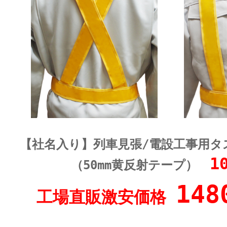
【社名入り】列車見張/電設工事用タ
1
（50mm黄反射テープ）
148
工場直販激安価格