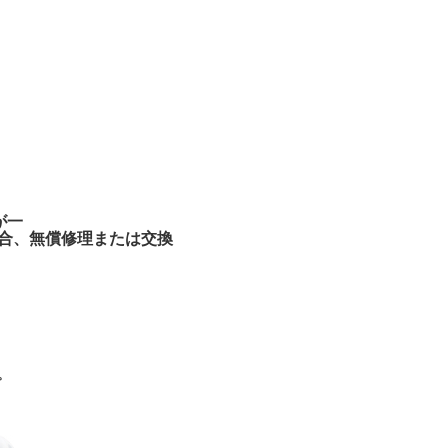
が一
合、無償修理または交換
。