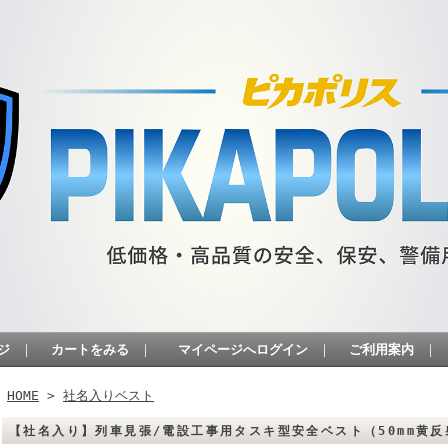
ジ
｜
カートをみる
｜
マイページへログイン
｜
ご利用案内
｜
HOME
>
社名入りベスト
【社名入り】列車見張/電設工事用タスキ型安全ベスト（50mm黄反