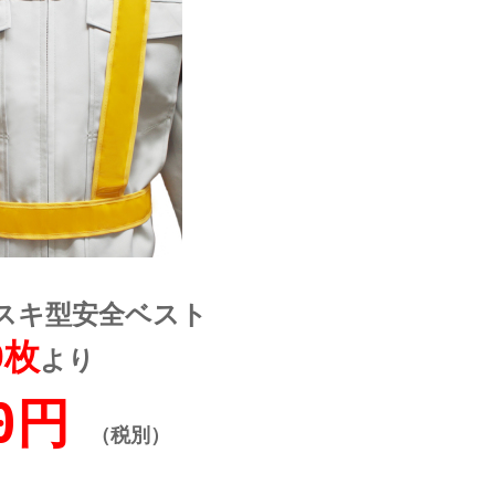
スキ型安全ベスト
0枚
より
0円
（税別）