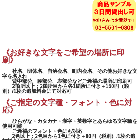
《お好きな文字をご希望の場所に印
刷》
社名、団体名、自治会名、町内会名、その他お好きな文
字を名入れ
背中部分、腰部分、表部分などご希望の場所に印刷可
2箇所以上：2箇所目から各1箇所に付き＋150円（税
別）/1枚の追加料金にて対応可
《ご指定の文字種・フォント・色に対
応》
ひらがな・カタカナ・漢字・英数字とあらゆる文字種を
使用可能
ご希望のフォント・色にも対応
2色以上：2色目から1色に付き＋80円（税別）/1枚の追