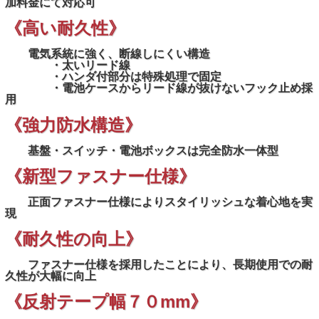
加料金にて対応可
《高い耐久性》
電気系統に強く、断線しにくい構造
・太いリード線
・ハンダ付部分は特殊処理で固定
・電池ケースからリード線が抜けないフック止め採
用
《強力防水構造》
基盤・スイッチ・電池ボックスは完全防水一体型
《新型ファスナー仕様》
正面ファスナー仕様によりスタイリッシュな着心地を実
現
《耐久性の向上》
ファスナー仕様を採用したことにより、長期使用での耐
久性が大幅に向上
《反射テープ幅７０mm》