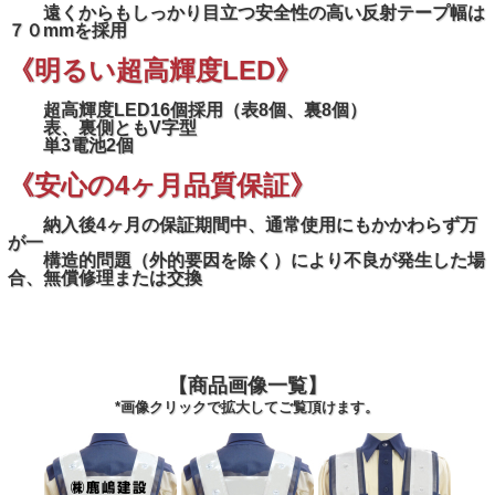
遠くからもしっかり目立つ安全性の高い反射テープ幅は
７０mmを採用
《明るい超高輝度LED》
超高輝度LED16個採用（表8個、裏8個）
表、裏側ともV字型
単3電池2個
《安心の4ヶ月品質保証》
納入後4ヶ月の保証期間中、通常使用にもかかわらず万
が一
構造的問題（外的要因を除く）により不良が発生した場
合、無償修理または交換
【商品画像一覧】
*画像クリックで拡大してご覧頂けます。