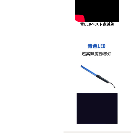
青LEDベスト点滅例