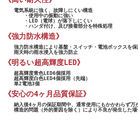
電気系統に強く、故障しにくい構造
・使用中の振動に強い
・LED（電球）が落下しにくい
・ハンダ付け、及び接着部分を特殊処理
《強力防水構造》
強力防水構造により基盤・スイッチ・電池ボックスを保
雨天時の雨水浸入を強力防止
《明るい超高輝度LED》
超高輝度青色LED6個採用
超高輝度白色LED4個採用（先端）
単2電池3個
《安心の4ヶ月品質保証》
納入後4ヶ月の保証期間中、通常使用にもかかわらず万
構造的問題（外的要因を除く）により不良が発生した場