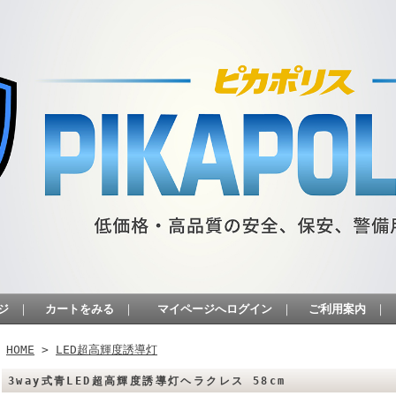
ジ
｜
カートをみる
｜
マイページへログイン
｜
ご利用案内
｜
HOME
>
LED超高輝度誘導灯
3way式青LED超高輝度誘導灯ヘラクレス 58cm