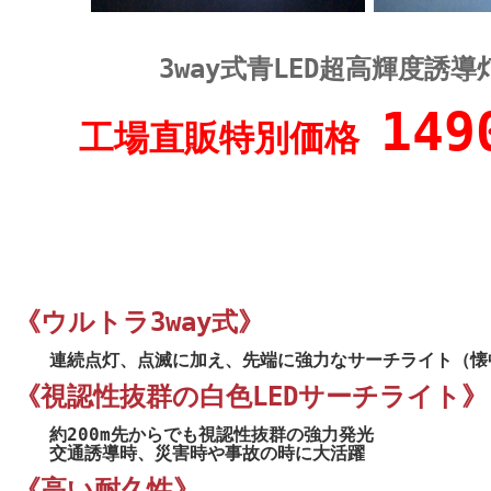
3way式青LED超高輝度誘導灯
149
工場直販特別価格
《ウルトラ3way式》
連続点灯、点滅に加え、先端に強力なサーチライト（懐
《視認性抜群の白色LEDサーチライト》
約200m先からでも視認性抜群の強力発光
交通誘導時、災害時や事故の時に大活躍
《高い耐久性》