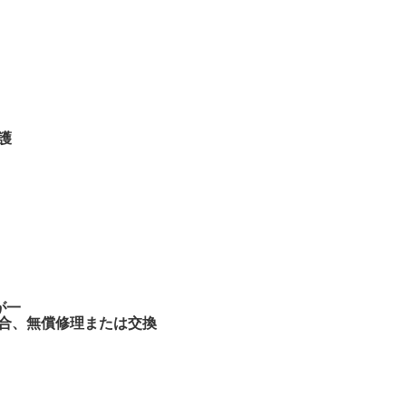
護
が一
合、無償修理または交換