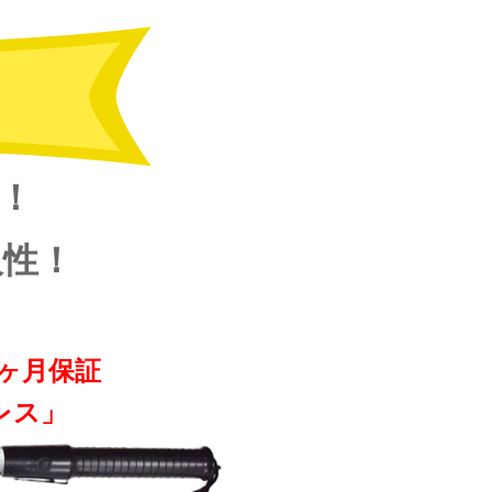
載！
久性！
ヶ月保証
レス」