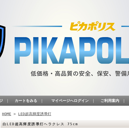
ジ
｜
カートをみる
｜
マイページへログイン
｜
ご利用案内
｜
HOME
>
LED超高輝度誘導灯
白LED超高輝度誘導灯ヘラクレス 75cm