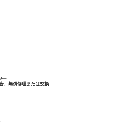
》
が一
合、無償修理または交換
。