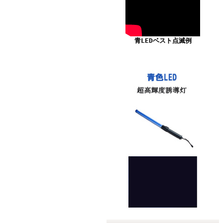
青LEDベスト点滅例