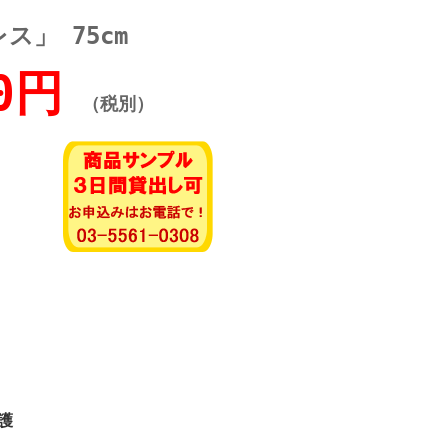
ス」 75cm
0円
（税別）
護