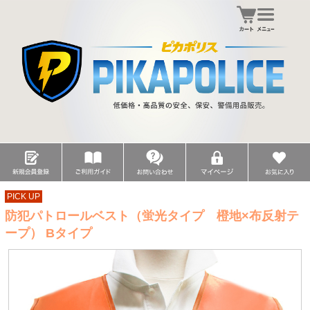
PICK UP
防犯パトロールベスト（蛍光タイプ 橙地×布反射テ
ープ） Bタイプ