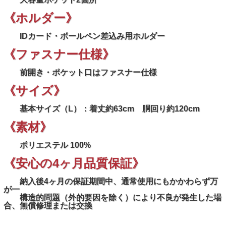
《ホルダー》
IDカード・ボールペン差込み用ホルダー
《ファスナー仕様》
前開き・ポケット口はファスナー仕様
《サイズ》
基本サイズ（L）：着丈約63cm 胴回り約120cm
《素材》
ポリエステル 100%
《安心の4ヶ月品質保証》
納入後4ヶ月の保証期間中、通常使用にもかかわらず万
が一
構造的問題（外的要因を除く）により不良が発生した場
合、無償修理または交換