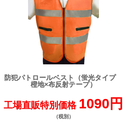
防犯パトロールベスト（蛍光タイプ
橙地×布反射テープ）
1090円
工場直販特別価格
（税別）