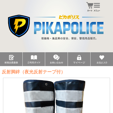
反射脚絆（夜光反射テープ付）